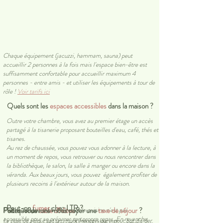
Chaque équipement (jacuzzi, hammam, sauna) peut
accueillir 2 personnes à la fois mais l'espace bien-être est
suffisamment confortable pour accueillir maximum 4
personnes - entre amis - et utiliser les équipements à tour de
rôle !
Voir tarifs ici
Quels sont les
espaces
accessibles
dans la maison ?
Outre votre chambre, vous avez au premier étage un accès
partagé à la tisanerie proposant bouteilles d'eau, café, thés et
tisanes.
Au rez de chaussée, vous pouvez vous adonner à la lecture, à
un moment de repos, vous retrouver ou nous rencontrer dans
la bibliothèque, le salon, la salle à manger ou encore dans la
véranda. Aux beaux jours, vous pouvez également profiter de
plusieurs recoins à l'extérieur autour de la maison.
Peut-on
fumer
chez LTR ?
Faites-vous
LTR ne fait pas table d'hôtes et la cuisine n'est pas
Pourquoi devons-nous payer une
table d'hôtes
?
taxe de séjour
?
accessible pour se préparer son propre repas. En revanche,
La taxe de séjour est un impôt français qui a pour but d'aider
La maison est entièrement NON FUMEUR y compris aux