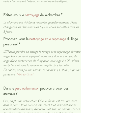
de la chambre est faite au moment de votre départ.
Faites-vous le
nettoyage
de la chambre ?
La chambre est visitée et nettoyée quotidiennement. Nous
changeons les draps tous les 5 jours et les serviettes tous les
3 jours.
Proposez-vous le
nettoyage et le repassage
du linge
personnel ?
LTR peut prendre en charge le lavage et le repassage de votre
linge. Pour ce service payant, nous vous donnons un sac de
linge d'une contenance de 4 kg pour un lavage
à 40°
. Nous
le séchons et vous le redonnons en pile dans les 24h.
En option, nous pouvons repasser chemises, t-shirts, jupes ou
pantalons.
Voir tarifs ici
Dans le
parc ou la maison
peut-on croiser des
animaux ?
Oui, en plus de notre chien Olia, la faune est très présente
dans le parc ! Vous aurez notamment tout loisir d'observer
une multitude d'oiseaux, d'écureuils et avec un peu de chance
des chevreuils. La campagne à la ville, ce sont aussi des